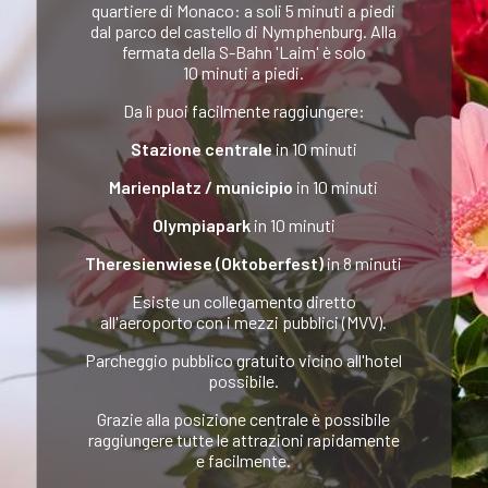
quartiere di Monaco: a soli 5 minuti a piedi
dal parco del castello di Nymphenburg. Alla
fermata della S-Bahn 'Laim' è solo
10 minuti a piedi.
Da lì puoi facilmente raggiungere:
Stazione centrale
in 10 minuti
Marienplatz / municipio
in 10 minuti
Olympiapark
in 10 minuti
Theresienwiese (Oktoberfest)
in 8 minuti
Esiste un collegamento diretto
all'aeroporto con i mezzi pubblici (MVV).
Parcheggio pubblico gratuito vicino all'hotel
possibile.
Grazie alla posizione centrale è possibile
raggiungere tutte le attrazioni rapidamente
e facilmente.